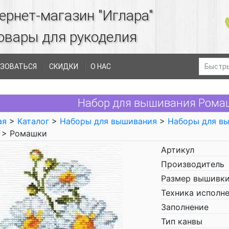
ернет-магазин "Иглара"
овары для рукоделия
ЗОВАТЬСЯ
СКИДКИ
О НАС
Набор для вышивания Ромаш
ая
>
Каталог
>
Наборы для вышивания
>
Наборы для в
> Ромашки
Артикул
Производитель
Размер вышивки
Техника исполн
Заполнение
Тип канвы