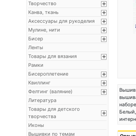
Творчество
Канва, ткань
Аксессуары для рукоделия
Мулине, нити
Бисер
Ленты
Товары для вязания
Рамки
Бисероплетение
Квиллинг
Вышивк
Фелтинг (валяние)
вышива
Литература
наборе
Товары для детского
Белый,
творчества
интерн
Иконы
Вышивки по темам