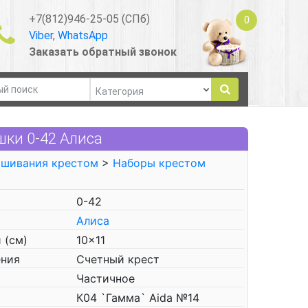
+7(812)946-25-05 (СПб)
0
Viber
,
WhatsApp
Заказать обратный звонок
ки 0-42 Алиса
ышивания крестом
>
Наборы крестом
0-42
Алиса
 (см)
10x11
ения
Счетный крест
Частичное
К04 `Гамма` Aida №14