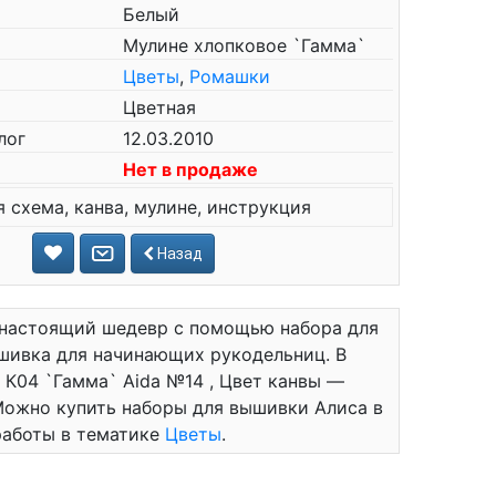
Белый
Мулине хлопковое `Гамма`
Цветы
,
Ромашки
Цветная
лог
12.03.2010
Нет в продаже
 схема, канва, мулине, инструкция
Назад
 настоящий шедевр с помощью набора для
шивка для начинающих рукодельниц. В
- К04 `Гамма` Aida №14 , Цвет канвы —
 Можно купить наборы для вышивки Алиса в
работы в тематике
Цветы
.