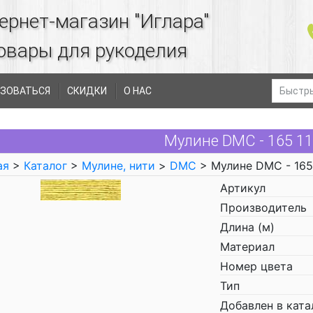
ернет-магазин "Иглара"
овары для рукоделия
ЗОВАТЬСЯ
СКИДКИ
О НАС
Мулине DMC - 165 1
ая
>
Каталог
>
Мулине, нити
>
DMC
> Мулине DMC - 165
Артикул
Производитель
Длина (м)
Материал
Номер цвета
Тип
Добавлен в ката