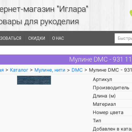
ернет-магазин "Иглара"
овары для рукоделия
ЗОВАТЬСЯ
СКИДКИ
О НАС
Мулине DMC - 931 1
ая
>
Каталог
>
Мулине, нити
>
DMC
> Мулине DMC - 931
Артикул
Производитель
Длина (м)
Материал
Номер цвета
Тип
Добавлен в ката