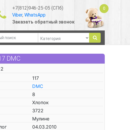
+7(812)946-25-05 (СПб)
0
Viber
,
WhatsApp
Заказать обратный звонок
117 DMC
22
117
DMC
8
Хлопок
3722
Мулине
лог
04.03.2010