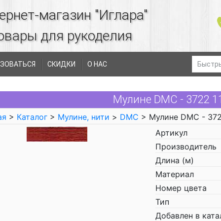
ернет-магазин "Иглара"
овары для рукоделия
ЗОВАТЬСЯ
СКИДКИ
О НАС
Мулине DMC - 3722 
ая
>
Каталог
>
Мулине, нити
>
DMC
> Мулине DMC - 37
Артикул
Производитель
Длина (м)
Материал
Номер цвета
Тип
Добавлен в ката