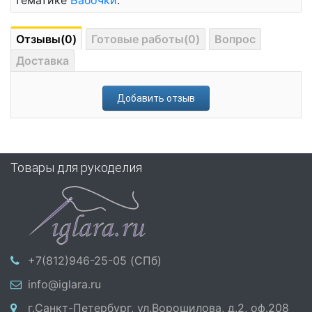
тематике
Бабочки
.
Отзывы(0)
Готовые работы(0)
Вопрос
Доставка
Добавить отзыв
Товары для рукоделия
+7(812)946-25-05 (СПб)
info@iglara.ru
г.Санкт-Петербург, ул.Ворошилова, д.2, оф.208