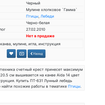
Черный
Мулине хлопковое `Гамма`
Птицы
,
Лебеди
Черно-белая
лог
27.02.2010
Нет в продаже
канва, мулине, игла, инструкция
Назад
 техника счетный крест принесет максимум
20.5 см вышивается на канве Aida 14 цвет
струкция. Купить ПТ-631 Лунный лебедь
е найти похожие работы в тематике
Птицы
.