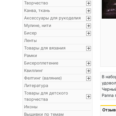
Творчество
Канва, ткань
Аксессуары для рукоделия
Мулине, нити
Бисер
Ленты
Товары для вязания
Рамки
Бисероплетение
Квиллинг
В набо
Фелтинг (валяние)
удовол
Литература
Черный
Товары для детского
Panna 
творчества
Иконы
Отзыв
Вышивки по темам