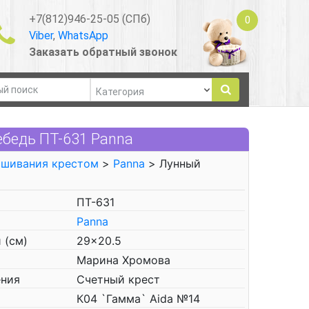
+7(812)946-25-05 (СПб)
0
Viber
,
WhatsApp
Заказать обратный звонок
бедь ПТ-631 Panna
ышивания крестом
>
Panna
> Лунный
ПТ-631
Panna
 (см)
29x20.5
Марина Хромова
ения
Счетный крест
К04 `Гамма` Aida №14