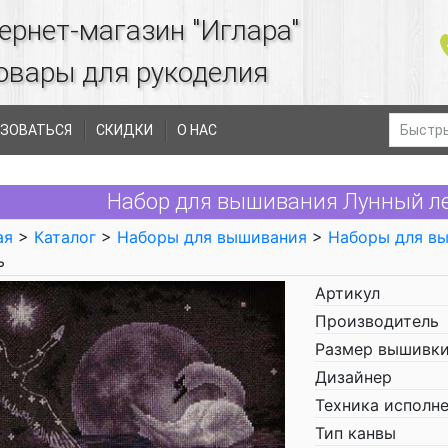
ернет-магазин "Иглара"
овары для рукоделия
ЗОВАТЬСЯ
СКИДКИ
О НАС
Набор для вышивания Лунный ле
ая
>
Каталог
>
Наборы для вышивания
>
Наборы для в
ь
Артикул
Производитель
Размер вышивки
Дизайнер
Техника исполн
Тип канвы