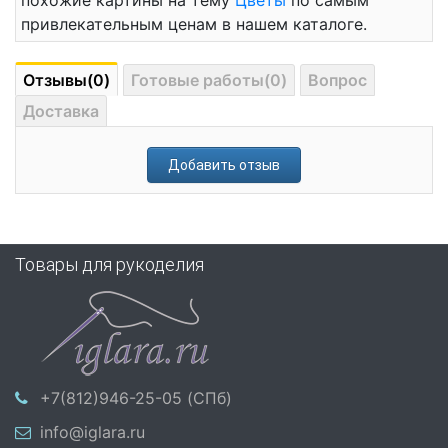
похожие картины на тему
Цветы
по самым
привлекательным ценам в нашем каталоге.
Отзывы(0)
Готовые работы(0)
Вопрос
Доставка
Добавить отзыв
Товары для рукоделия
+7(812)946-25-05 (СПб)
info@iglara.ru