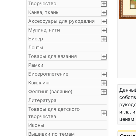
Творчество
Канва, ткань
Аксессуары для рукоделия
Мулине, нити
Бисер
Ленты
Товары для вязания
Рамки
Бисероплетение
Квиллинг
Данный
Фелтинг (валяние)
собст
Литература
рукоде
Товары для детского
игла, 
творчества
ценам 
Иконы
Вышивки по темам