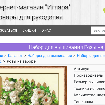
ернет-магазин "Иглара"
овары для рукоделия
ЗОВАТЬСЯ
СКИДКИ
О НАС
Набор для вышивания Розы на з
ая
>
Каталог
>
Наборы для вышивания
>
Наборы для в
с
> Розы на заборе
Артикул
Производитель
Размер вышивки
Техника исполн
Количество цве
Тип канвы