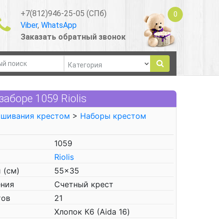
+7(812)946-25-05 (СПб)
0
Viber
,
WhatsApp
Заказать обратный звонок
аборе 1059 Riolis
ышивания крестом
>
Наборы крестом
1059
Riolis
 (см)
55x35
ения
Счетный крест
тов
21
Хлопок К6 (Aida 16)