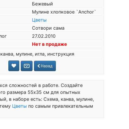
Бежевый
Мулине хлопковое `Anchor`
Цветы
Сотвори сама
лог
27.02.2010
Нет в продаже
канва, мулине, игла, инструкция
Назад
хся сложностей в работе. Создайте
го размера 55x35 см для опытных
й, в наборе есть: Схема, канва, мулине,
 тему
Цветы
по самым привлекательным