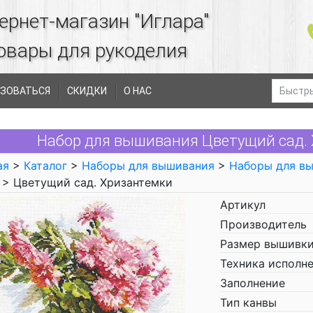
ернет-магазин "Иглара"
овары для рукоделия
ЗОВАТЬСЯ
СКИДКИ
О НАС
Набор для вышивания Цветущий сад. 
ая
>
Каталог
>
Наборы для вышивания
>
Наборы для в
> Цветущий сад. Хризантемки
Артикул
Производитель
Размер вышивки
Техника исполн
Заполнение
Тип канвы