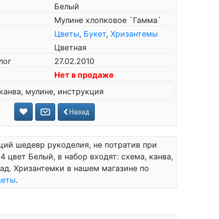
Белый
Мулине хлопковое `Гамма`
Цветы
,
Букет
,
Хризантемы
Цветная
лог
27.02.2010
Нет в продаже
канва, мулине, инструкция
Назад
ий шедевр рукоделия, не потратив при
4 цвет Белый, в набор входят: схема, канва,
ад. Хризантемки в нашем магазине по
веты
.