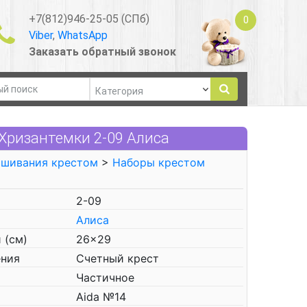
+7(812)946-25-05 (СПб)
0
Viber
,
WhatsApp
Заказать обратный звонок
Хризантемки 2-09 Алиса
ышивания крестом
>
Наборы крестом
2-09
Алиса
 (см)
26x29
ения
Счетный крест
Частичное
Aida №14