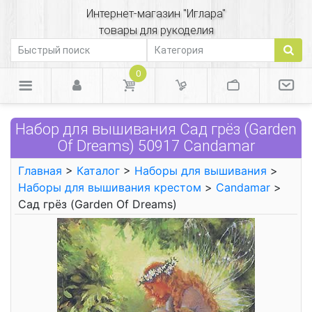
Интернет-магазин "Иглара"
товары для рукоделия
0
Набор для вышивания Сад грёз (Garden
Of Dreams) 50917 Candamar
Главная
>
Каталог
>
Наборы для вышивания
>
Наборы для вышивания крестом
>
Candamar
>
Сад грёз (Garden Of Dreams)