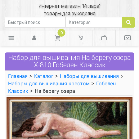
Интернет-магазин "Иглара"
товары для рукоделия
0
Набор для вышивания На берегу озера
X-810 Гобелен Классик
Главная
>
Каталог
>
Наборы для вышивания
>
Наборы для вышивания крестом
>
Гобелен
Классик
> На берегу озера