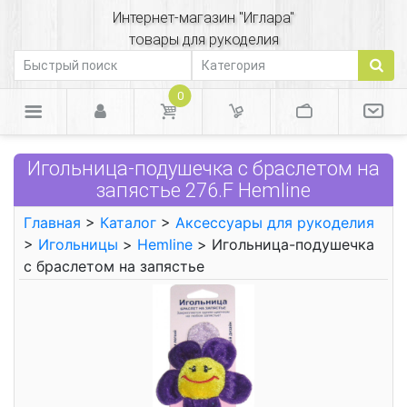
Интернет-магазин "Иглара"
товары для рукоделия
0
Игольница-подушечка с браслетом на
запястье 276.F Hemline
Главная
>
Каталог
>
Аксессуары для рукоделия
>
Игольницы
>
Hemline
> Игольница-подушечка
с браслетом на запястье