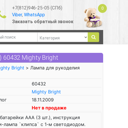
+7(812)946-25-05 (СПб)
0
Viber
,
WhatsApp
Заказать обратный звонок
 60432 Mighty Bright
ghty Bright
> Лампа для рукоделия
60432
Mighty Bright
лог
18.11.2009
Нет в продаже
батарейки ААА (3 шт.), инструкция
-лампа `клипса` с 1-м светодиодом.