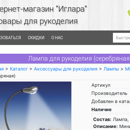
ернет-магазин "Иглара"
овары для рукоделия
ЗОВАТЬСЯ
СКИДКИ
О НАС
Лампа для рукоделия (серебряная)
ая
>
Каталог
>
Аксессуары для рукоделия
>
Лампы
>
Mi
бряная)
Артикул
Производитель
Добавлен в ката
Наличие
Состав:
Лампа, 
Описание:
Мини