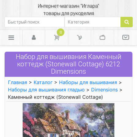
Интернет-магазин "Иглара"
товары для рукоделия
0
Набор для вышивания Каменный
коттедж (Stonewall Cottage) 6212
Dimensions
Главная
>
Каталог
>
Наборы для вышивания
>
Наборы для вышивания гладью
>
Dimensions
>
Каменный коттедж (Stonewall Cottage)