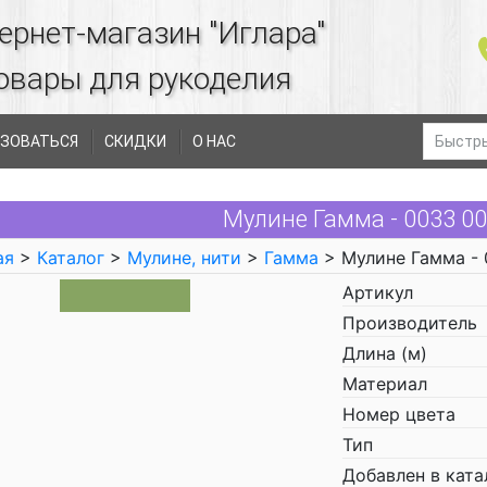
ернет-магазин "Иглара"
овары для рукоделия
ЗОВАТЬСЯ
СКИДКИ
О НАС
Мулине Гамма - 0033 0
ая
>
Каталог
>
Мулине, нити
>
Гамма
> Мулине Гамма -
Артикул
Производитель
Длина (м)
Материал
Номер цвета
Тип
Добавлен в ката