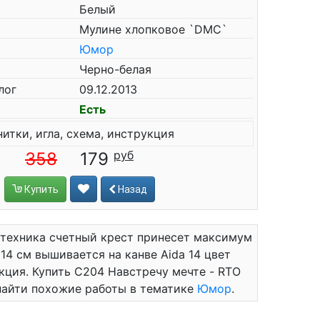
Белый
Мулине хлопковое `DMC`
Юмор
Черно-белая
лог
09.12.2013
Есть
нитки, игла, схема, инструкция
358
179
Купить
Назад
 техника счетный крест принесет максимум
14 см вышивается на канве Aida 14 цвет
рукция. Купить C204 Навстречу мечте - RTO
 найти похожие работы в тематике
Юмор
.