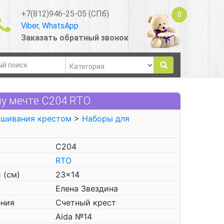
+7(812)946-25-05 (СПб)
0
Viber
,
WhatsApp
Заказать обратный звонок
у мечте C204 RTO
ышивания крестом
>
Наборы для
C204
RTO
 (см)
23x14
Елена Звездина
ения
Счетный крест
Aida №14