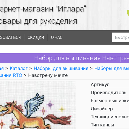
ернет-магазин "Иглара"
овары для рукоделия
ЗОВАТЬСЯ
СКИДКИ
О НАС
Набор для вышивания Навстреч
ая
>
Каталог
>
Наборы для вышивания
>
Наборы для в
вания RTO
> Навстречу мечте
Артикул
Производитель
Размер вышивки
Дизайнер
Техника исполн
Тип канвы