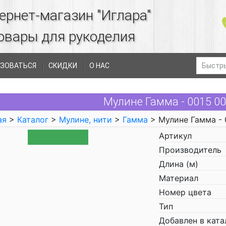
ернет-магазин "Иглара"
овары для рукоделия
ЗОВАТЬСЯ
СКИДКИ
О НАС
Мулине Гамма - 0015 0
ая
>
Каталог
>
Мулине, нити
>
Гамма
> Мулине Гамма - 
Артикул
Производитель
Длина (м)
Материал
Номер цвета
Тип
Добавлен в ката