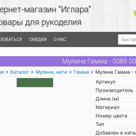
ернет-магазин "Иглара"
овары для рукоделия
ЗОВАТЬСЯ
СКИДКИ
О НАС
Мулине Гамма - 0089 0
ая
>
Каталог
>
Мулине, нити
>
Гамма
> Мулине Гамма -
Артикул
Производитель
Длина (м)
Материал
Номер цвета
Тип
Добавлен в ката