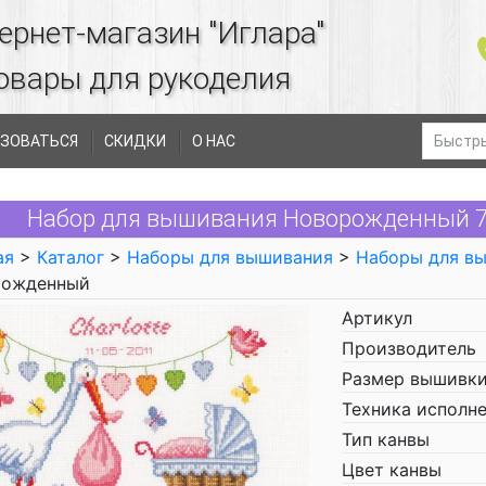
ернет-магазин "Иглара"
овары для рукоделия
ЗОВАТЬСЯ
СКИДКИ
О НАС
Набор для вышивания Новорожденный 70
ая
>
Каталог
>
Наборы для вышивания
>
Наборы для в
рожденный
Артикул
Производитель
Размер вышивки
Техника исполн
Тип канвы
Цвет канвы