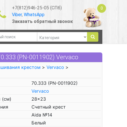
+7(812)946-25-05 (СПб)
0
Viber
,
WhatsApp
Заказать обратный звонок
.333 (PN-0011902) Vervaco
ышивания крестом
>
Vervaco
>
70.333 (PN-0011902)
Vervaco
 (см)
28x23
ения
Счетный крест
Aida №14
Белый