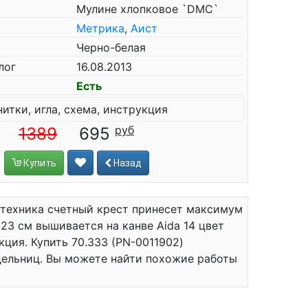
Мулине хлопковое `DMC`
Метрика
,
Аист
Черно-белая
лог
16.08.2013
Есть
нитки, игла, схема, инструкция
1389
695
Купить
Назад
 техника счетный крест принесет максимум
23 см вышивается на канве Aida 14 цвет
укция. Купить 70.333 (PN-0011902)
дельниц. Вы можете найти похожие работы