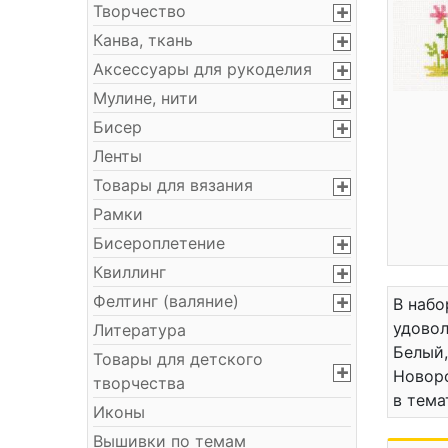
Творчество
Канва, ткань
Аксессуары для рукоделия
Мулине, нити
Бисер
Ленты
Товары для вязания
Рамки
Бисероплетение
Квиллинг
Фелтинг (валяние)
В набо
удовол
Литература
Белый,
Товары для детского
Новоро
творчества
в тем
Иконы
Вышивки по темам