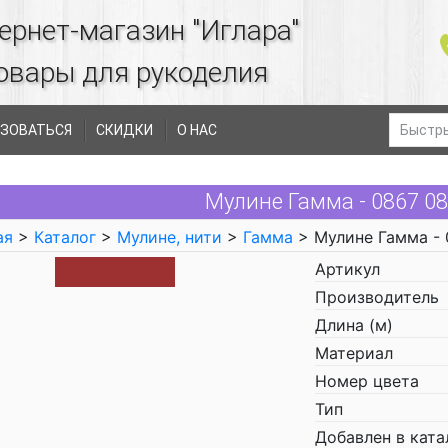
ернет-магазин "Иглара"
овары для рукоделия
ЗОВАТЬСЯ
СКИДКИ
О НАС
Мулине Гамма - 0867 0
ая
>
Каталог
>
Мулине, нити
>
Гамма
> Мулине Гамма - 
Артикул
Производитель
Длина (м)
Материал
Номер цвета
Тип
Добавлен в ката