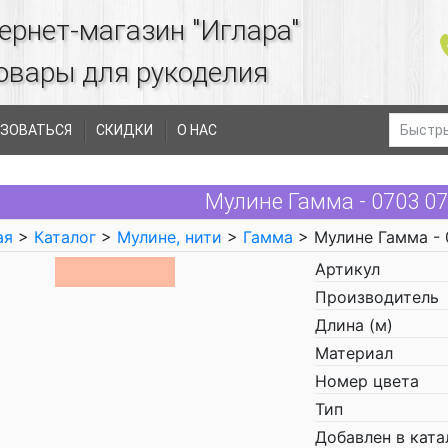
ернет-магазин "Иглара"
овары для рукоделия
ЗОВАТЬСЯ
СКИДКИ
О НАС
Мулине Гамма - 0703 0
ая
>
Каталог
>
Мулине, нити
>
Гамма
> Мулине Гамма - 
Артикул
Производитель
Длина (м)
Материал
Номер цвета
Тип
Добавлен в ката