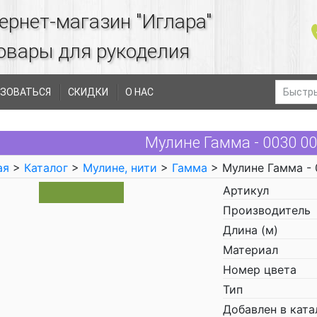
ернет-магазин "Иглара"
овары для рукоделия
ЗОВАТЬСЯ
СКИДКИ
О НАС
Мулине Гамма - 0030 0
ая
>
Каталог
>
Мулине, нити
>
Гамма
> Мулине Гамма -
Артикул
Производитель
Длина (м)
Материал
Номер цвета
Тип
Добавлен в ката