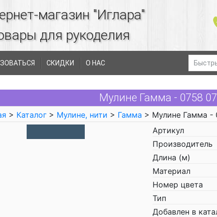
ернет-магазин "Иглара"
овары для рукоделия
ЗОВАТЬСЯ
СКИДКИ
О НАС
Мулине Гамма - 0758 0
ая
>
Каталог
>
Мулине, нити
>
Гамма
> Мулине Гамма - 
Артикул
Производитель
Длина (м)
Материал
Номер цвета
Тип
Добавлен в ката