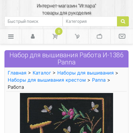
Интернет-магазин "Иглара"
товары для рукоделия
0
Набор для вышивания Работа И-1386
Panna
Главная
>
Каталог
>
Наборы для вышивания
>
Наборы для вышивания крестом
>
Panna
>
Работа