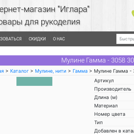
ернет-магазин "Иглара"
овары для рукоделия
ЗОВАТЬСЯ
СКИДКИ
О НАС
Мулине Гамма - 3058 3
ая
>
Каталог
>
Мулине, нити
>
Гамма
> Мулине Гамма -
Артикул
Производитель
Длина (м)
Материал
Номер цвета
Тип
Добавлен в ката