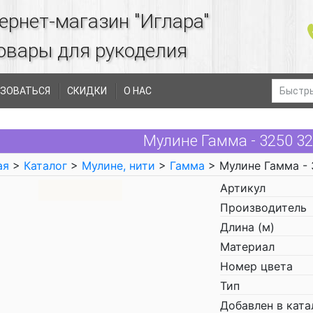
ернет-магазин "Иглара"
овары для рукоделия
ЗОВАТЬСЯ
СКИДКИ
О НАС
Мулине Гамма - 3250 3
ая
>
Каталог
>
Мулине, нити
>
Гамма
> Мулине Гамма -
Артикул
Производитель
Длина (м)
Материал
Номер цвета
Тип
Добавлен в ката