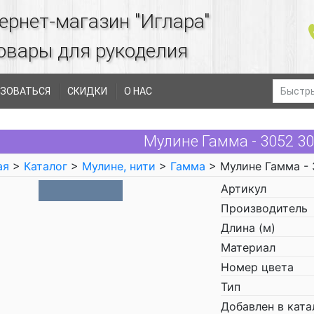
ернет-магазин "Иглара"
овары для рукоделия
ЗОВАТЬСЯ
СКИДКИ
О НАС
Мулине Гамма - 3052 3
ая
>
Каталог
>
Мулине, нити
>
Гамма
> Мулине Гамма -
Артикул
Производитель
Длина (м)
Материал
Номер цвета
Тип
Добавлен в ката