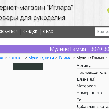
ернет-магазин "Иглара"
овары для рукоделия
ЗОВАТЬСЯ
СКИДКИ
О НАС
Мулине Гамма - 3070 3
ая
>
Каталог
>
Мулине, нити
>
Гамма
> Мулине Гамма - 
Артикул
Производитель
Длина (м)
Материал
Номер цвета
Тип
Добавлен в ката