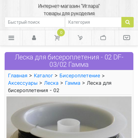
Интернет-магазин "Иглара"
товары для рукоделия
0
Леска для бисероплетения - 02 DF-
03/02 Гамма
Главная
>
Каталог
>
Бисероплетение
>
Аксессуары
>
Леска
>
Гамма
> Леска для
бисероплетения - 02