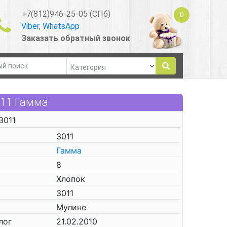
+7(812)946-25-05 (СПб)
0
Viber
,
WhatsApp
Заказать обратный звонок
011 Гамма
3011
3011
Гамма
8
Хлопок
3011
Мулине
лог
21.02.2010