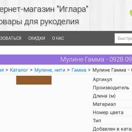
ернет-магазин "Иглара"
овары для рукоделия
ЗОВАТЬСЯ
СКИДКИ
О НАС
Мулине Гамма - 0928 0
ая
>
Каталог
>
Мулине, нити
>
Гамма
> Мулине Гамма -
Артикул
Производитель
Длина (м)
Материал
Номер цвета
Тип
Добавлен в ката