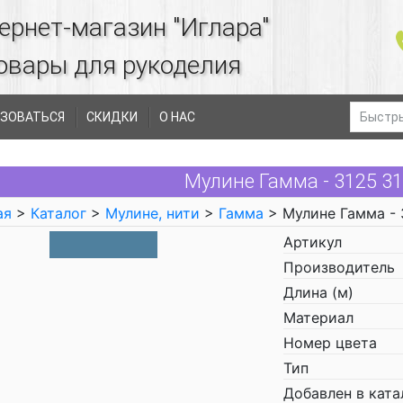
ернет-магазин "Иглара"
овары для рукоделия
ЗОВАТЬСЯ
СКИДКИ
О НАС
Мулине Гамма - 3125 3
ая
>
Каталог
>
Мулине, нити
>
Гамма
> Мулине Гамма - 
Артикул
Производитель
Длина (м)
Материал
Номер цвета
Тип
Добавлен в ката