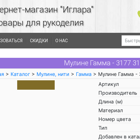
ернет-магазин "Иглара"
овары для рукоделия
ЗОВАТЬСЯ
СКИДКИ
О НАС
Мулине Гамма - 3177 3
ая
>
Каталог
>
Мулине, нити
>
Гамма
> Мулине Гамма - 
Артикул
Производитель
Длина (м)
Материал
Номер цвета
Тип
Добавлен в ката