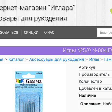
ернет-магазин "Иглара"
овары для рукоделия
ЗОВАТЬСЯ
СКИДКИ
О НАС
Иглы №5/9 N-004 
ая
>
Каталог
>
Аксессуары для рукоделия
>
Иглы
>
Гам
Артикул
Производитель
Количество
Добавлен в ката
Наличие
Описание:
Набо