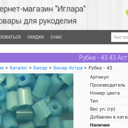
ернет-магазин "Иглара"
овары для рукоделия
ЗОВАТЬСЯ
СКИДКИ
О НАС
Рубка - 43 43 Ас
ая
>
Каталог
>
Бисер
>
Бисер Астра
> Рубка - 43
Артикул
Производитель
Номер цвета
Тип
Вес уп. (гр)
Добавлен в ката
Наличие