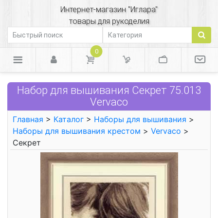
Интернет-магазин "Иглара"
товары для рукоделия
0
Набор для вышивания Секрет 75.013
Vervaco
Главная
>
Каталог
>
Наборы для вышивания
>
Наборы для вышивания крестом
>
Vervaco
>
Секрет