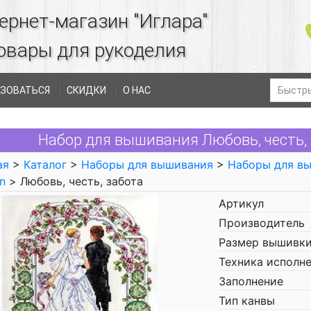
ернет-магазин "Иглара"
овары для рукоделия
ЗОВАТЬСЯ
СКИДКИ
О НАС
Набор для вышивания Любовь, честь, 
ая
>
Каталог
>
Наборы для вышивания
>
Наборы для в
n
> Любовь, честь, забота
Артикул
Производитель
Размер вышивки
Техника исполн
Заполнение
Тип канвы