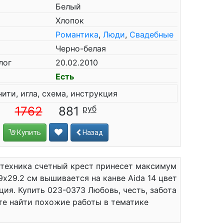
Белый
Хлопок
Романтика
,
Люди
,
Свадебные
Черно-белая
лог
20.02.2010
Есть
нити, игла, схема, инструкция
1762
881
Купить
Назад
 техника счетный крест принесет максимум
9x29.2 см вышивается на канве Aida 14 цвет
кция. Купить 023-0373 Любовь, честь, забота
ете найти похожие работы в тематике