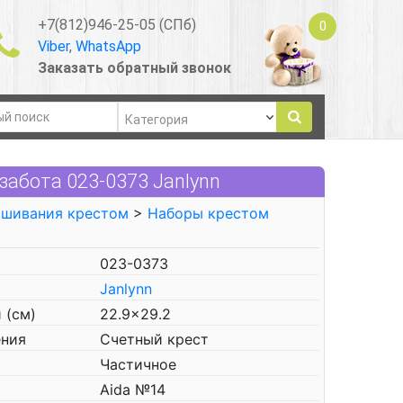
+7(812)946-25-05 (СПб)
0
Viber
,
WhatsApp
Заказать обратный звонок
забота 023-0373 Janlynn
ышивания крестом
>
Наборы крестом
023-0373
Janlynn
 (см)
22.9x29.2
ения
Счетный крест
Частичное
Aida №14