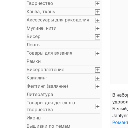
Творчество
Канва, ткань
Аксессуары для рукоделия
Мулине, нити
Бисер
Ленты
Товары для вязания
Рамки
Бисероплетение
Квиллинг
Фелтинг (валяние)
Литература
В набо
удовол
Товары для детского
Белый,
творчества
Janlyn
Иконы
Роман
Вышивки по темам