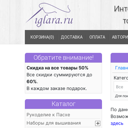
Инт
т
КОРЗИНА(
0
)
ДОСТАВКА
ОПЛАТА
АВТОРИ
Обратите внимание!
Скидка на все товары 50%
Главн
Все скидки суммируются до
Катег
60%
.
В каждом заказе подарок.
Для пои
Каталог
По дан
Рукоделие к Пасхе
Возмож
Наборы для вышивания
здесь