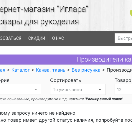
ернет-магазин "Иглара"
овары для рукоделия
ЗОВАТЬСЯ
СКИДКИ
О НАС
Производители к
ая
>
Каталог
>
Канва, ткань
>
Без рисунка
> Производи
ория
Сортировать
Товаров
ска по названию, производителю и т.д. нажмите '
Расширенный поиск
'
ному запросу ничего не найдено
но товар имеет другой статус наличия, попробуйте по