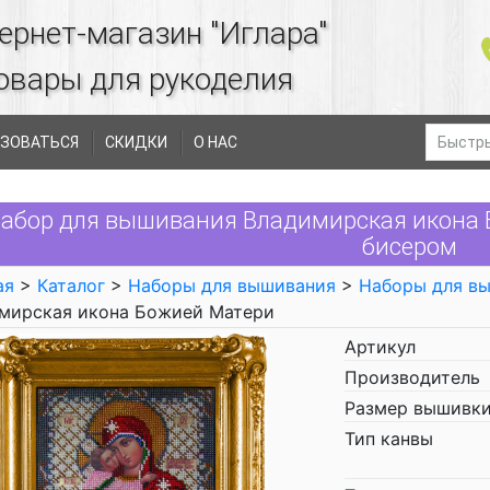
ернет-магазин "Иглара"
овары для рукоделия
ЗОВАТЬСЯ
СКИДКИ
О НАС
абор для вышивания Владимирская икона
бисером
ая
>
Каталог
>
Наборы для вышивания
>
Наборы для в
мирская икона Божией Матери
Артикул
Производитель
Размер вышивки
Тип канвы