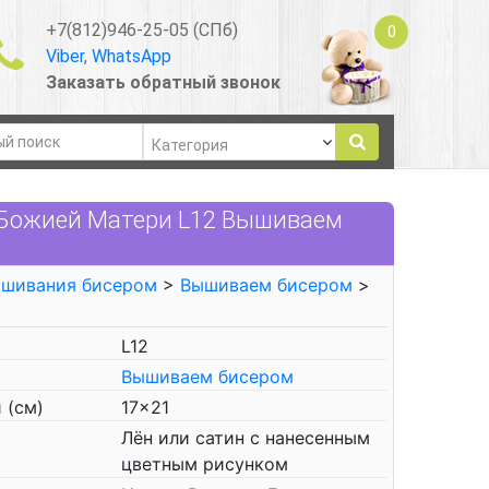
+7(812)946-25-05 (СПб)
0
Viber
,
WhatsApp
Заказать обратный звонок
 Божией Матери L12 Вышиваем
ышивания бисером
>
Вышиваем бисером
>
L12
Вышиваем бисером
 (см)
17x21
Лён или сатин с нанесенным
цветным рисунком