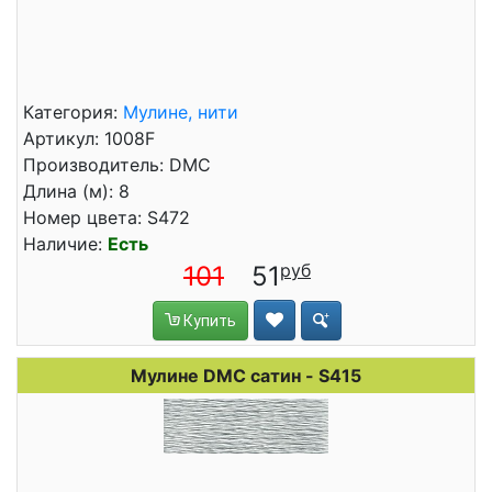
Категория:
Мулине, нити
Артикул: 1008F
Производитель: DMC
Длина (м): 8
Номер цвета: S472
Наличие:
Есть
101
51
Купить
Мулине DMC сатин - S415