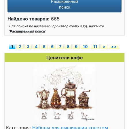
Расширенный
поиск
Найдено товаров:
665
Для поиска по названию, производителю и т.д. нажмите
'
Расширенный поиск
'
1
2
3
4
5
6
7
8
9
10
11
>
>>
Ценители кофе
Категория:
Наборы для вышивания крестом