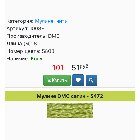
Категория:
Мулине, нити
Артикул: 1008F
Производитель: DMC
Длина (м): 8
Номер цвета: S800
Наличие:
Есть
101
51
Купить
Мулине DMC сатин - S472