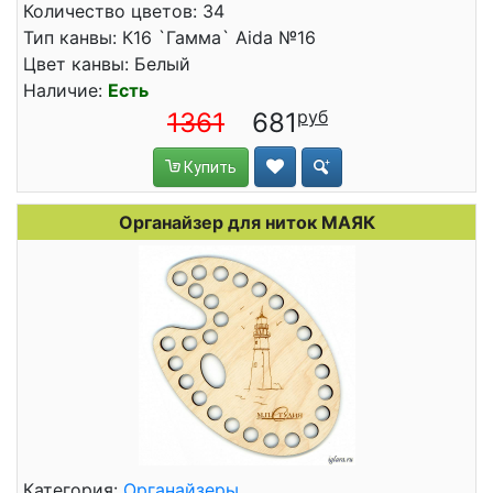
Количество цветов: 34
Тип канвы: К16 `Гамма` Aida №16
Цвет канвы: Белый
Наличие:
Есть
1361
681
Купить
Органайзер для ниток МАЯК
Категория:
Органайзеры