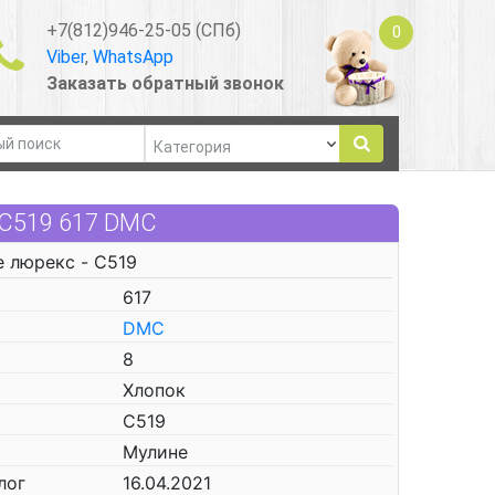
+7(812)946-25-05 (СПб)
0
Viber
,
WhatsApp
Заказать обратный звонок
 C519 617 DMC
e люрекс - C519
617
DMC
8
Хлопок
C519
Мулине
лог
16.04.2021