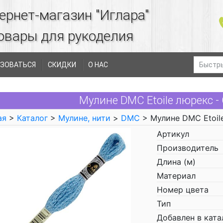
ернет-магазин "Иглара"
овары для рукоделия
ЗОВАТЬСЯ
СКИДКИ
О НАС
Мулине DMC Etoile люрекс -
ая
>
Каталог
>
Мулине, нити
>
DMC
> Мулине DMC Etoil
Артикул
Производитель
Длина (м)
Материал
Номер цвета
Тип
Добавлен в ката