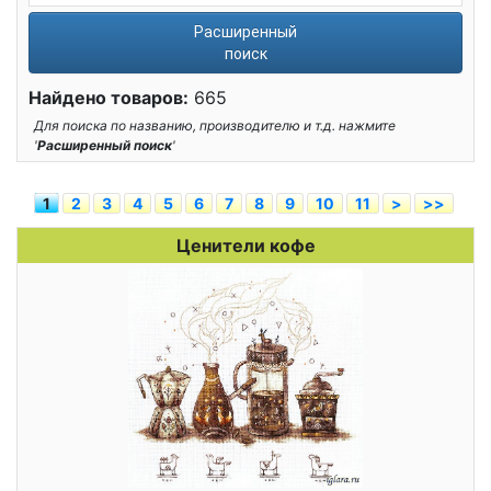
Расширенный
поиск
Найдено товаров:
665
Для поиска по названию, производителю и т.д. нажмите
'
Расширенный поиск
'
1
2
3
4
5
6
7
8
9
10
11
>
>>
Ценители кофе