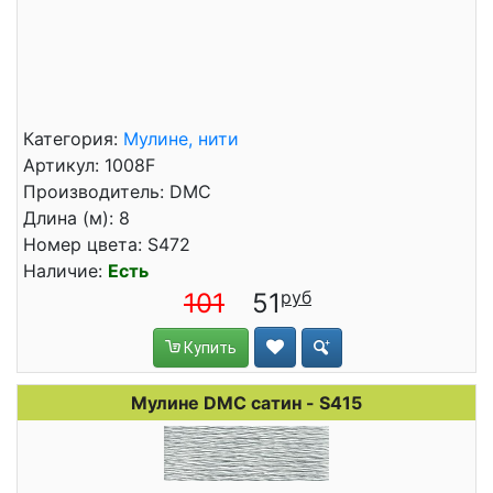
Категория:
Мулине, нити
Артикул: 1008F
Производитель: DMC
Длина (м): 8
Номер цвета: S472
Наличие:
Есть
101
51
Купить
Мулине DMC сатин - S415