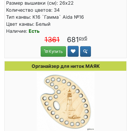
Размер вышивки (см): 26x22
Количество цветов: 34
Тип канвы: К16 `Гамма` Aida №16
Цвет канвы: Белый
Наличие:
Есть
1361
681
Купить
Органайзер для ниток МАЯК