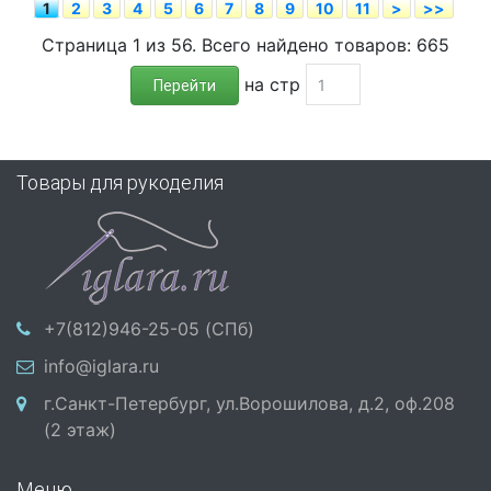
1
2
3
4
5
6
7
8
9
10
11
>
>>
Страница 1 из 56. Всего найдено товаров: 665
на стр
Перейти
Товары для рукоделия
+7(812)946-25-05 (СПб)
info@iglara.ru
г.Санкт-Петербург, ул.Ворошилова, д.2, оф.208
(2 этаж)
Меню